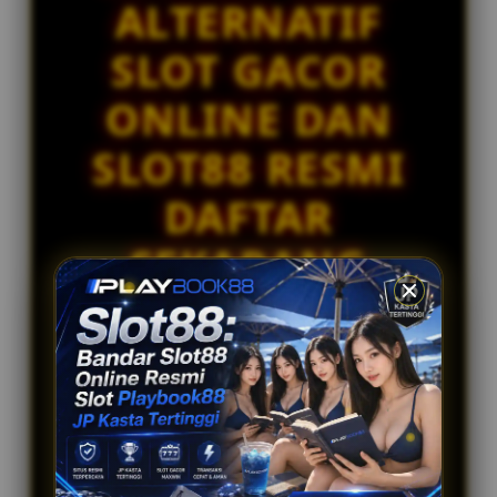
ALTERNATIF
Togel Sydney
fi****o6
SLOT GACOR
IDR 1,975,940.06
Toto Macau
ONLINE DAN
SLOT88 RESMI
DAFTAR
SEKARANG
Slot88 adalah organisasi situs resmi bandar
togel slot online berbasis gacor hari ini. Dengan
memilih layanan premium seperti Slot88,
pengguna bisa mendapatkan pengalaman
bermain premium lewat sistem modern,