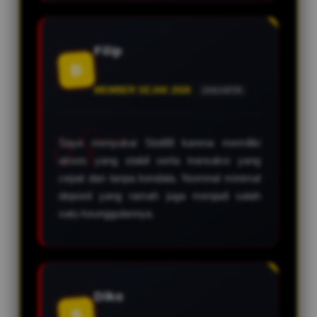
Filip
D
MEMBER SEJAK 2026
JAKARTA
Saya menyukai Slot88 karena memiliki
akses yang stabil serta transaksi yang
cepat dan tanpa kendala. Nominal minimal
deposit yang ramah juga menjadi salah
satu keunggulannya.
Diko
S