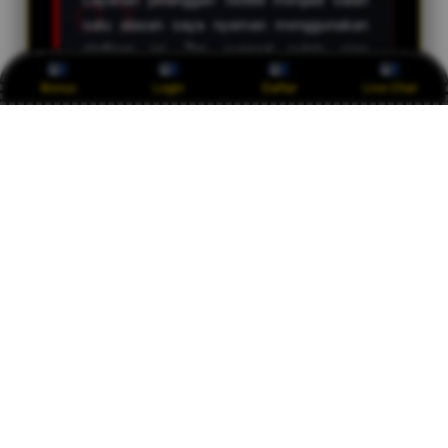
satu alasan saya nyaman menggunakan
platform ini. Tim support selalu siap
membantu selama 24 jam dengan respons
Bonus
Login
Daftar
Live Chat
yang cepat dan profesional.
Situs Slot Gacor