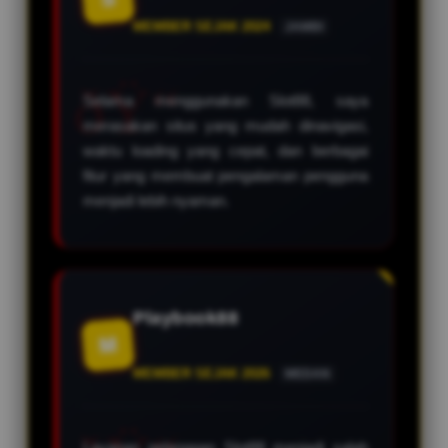
MEMBER SEJAK 2024
JAMBI
Selama menggunakan Slot88, saya
merasakan situs yang mudah dinavigasi,
waktu loading yang cepat, dan berbagai
fitur yang membuat pengalaman pengguna
menjadi lebih nyaman.
Playbook88
M
MEMBER SEJAK 2026
MEDAN
Layanan pelanggan Slot88 menjadi salah