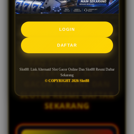
pasaran
toto
resmi dan provider slot gacor
terpopuler saat ini. Selain itu, hadirnya situs slot
online menyediakan layanan pelanggan 24 jam
setiap hari siap membantu setiap kebutuhan
LOGIN
pengguna, sehingga segala kendala dapat
ditangani dengan cepat dan efisien.
DAFTAR
FAQ SLOT88: LINK
Slot88: Link Alternatif Slot Gacor Online Dan Slot88 Resmi Daftar
ALTERNATIF SLOT
Sekarang
© COPYRIGHT 2026 Slot88
GACOR ONLINE DAN
SLOT88 RESMI DAFTAR
SEKARANG