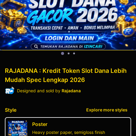
RAJADANA : Kredit Token Slot Dana Lebih
Mudah Spec Lengkap 2026
Designed and sold by
Rajadana
Style
Explore more styles
Poster
Heavy poster paper, semigloss finish