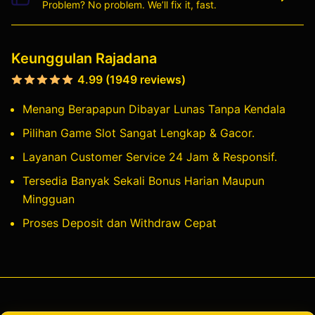
Problem? No problem. We’ll fix it, fast.
Keunggulan Rajadana
4.99 (1949 reviews)
Menang Berapapun Dibayar Lunas Tanpa Kendala
Pilihan Game Slot Sangat Lengkap & Gacor.
Layanan Customer Service 24 Jam & Responsif.
Tersedia Banyak Sekali Bonus Harian Maupun
Mingguan
Proses Deposit dan Withdraw Cepat