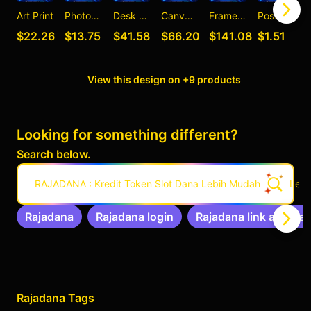
Art Print
Photographic Print
Desk Mat
Canvas Print
Framed Art Print
Postcard
C
$22.26
$13.75
$41.58
$66.20
$141.08
$1.51
View this design on +9 products
Looking for something different?
Search below.
RAJADANA : Kredit Token Slot Dana Lebih Mudah Spec Len
Rajadana
Rajadana login
Rajadana link alternat
Related Tags
Rajadana
Tags