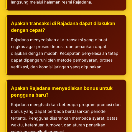
langsung melalui halaman resmi Rajadana.
Apakah transaksi di Rajadana dapat dilakukan
dengan cepat?
Rajadana menyediakan alur transaksi yang dibuat
ringkas agar proses deposit dan penarikan dapat
diajukan dengan mudah. Kecepatan penyelesaian tetap
dapat dipengaruhi oleh metode pembayaran, proses
verifikasi, dan kondisi jaringan yang digunakan.
Apakah Rajadana menyediakan bonus untuk
pengguna baru?
Rajadana menghadirkan beberapa program promosi dan
bonus yang dapat berbeda berdasarkan periode
tertentu. Pengguna disarankan membaca syarat, batas
waktu, ketentuan turnover, dan aturan penarikan
sebelum mengikuti promosi.