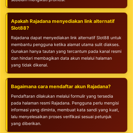
Apakah Rajadana menyediakan link alternatif
Slot88?
Rajadana dapat menyediakan link alternatif Slot88 untuk
membantu pengguna ketika alamat utama sulit diakses.
Gunakan hanya tautan yang tercantum pada kanal resmi
dan hindari membagikan data akun melalui halaman
yang tidak dikenal.
Bagaimana cara mendaftar akun Rajadana?
Pendaftaran dilakukan melalui formulir yang tersedia
pada halaman resmi Rajadana. Pengguna perlu mengisi
informasi yang diminta, membuat kata sandi yang kuat,
lalu menyelesaikan proses verifikasi sesuai petunjuk
yang diberikan.